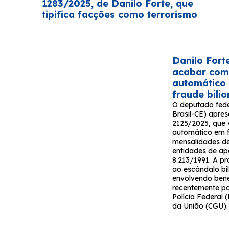
1283/2025, de Danilo Forte, que
tipifica facções como terrorismo
Danilo Fort
acabar com
automático
fraude bili
O deputado fede
Brasil-CE) apres
2125/2025, que v
automático em 
mensalidades de
entidades de ap
8.213/1991. A p
ao escândalo bil
envolvendo bene
recentemente p
Polícia Federal 
da União (CGU).