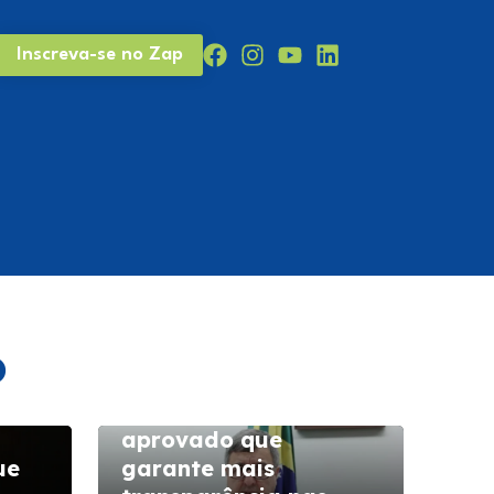
Inscreva-se no Zap
o
Danilo Forte tem
á
projeto de lei
aprovado que
ue
garante mais