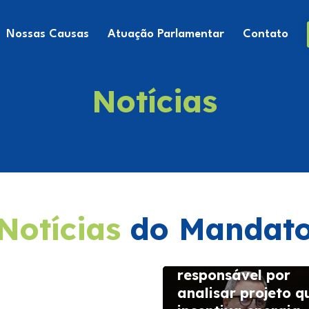
Nossas Causas
Atuação Parlamentar
Contato
Notícias
eluya consolida
sença no
ndário turístico
Notícias
do Mandat
onal
 julho de 2026
Danilo Forte ficar
responsável por
analisar projeto q