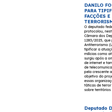
DANILO FO
PARA TIPI
FACÇÕES E
TERRORIS
O deputado fede
protocolou, nest
Câmara dos Depu
1283/2025, que 
Antiterrorismo (
tipificar a atua
milícias como at
surgiu após a o
de internet e t
de telecomunica
pela crescente a
objetivo do proj
essas organizaçõ
táticas de terro
sobre território
Deputado Da