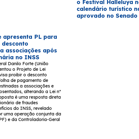
o Festival Halleluya 
calendário turístico n
aprovado no Senado
e apresenta PL para
 desconto
 a associações após
onária no INSS
ral Danilo Forte (União
entou o Projeto de Lei
isa proibir o desconto
folha de pagamento de
stinadas a associações e
osentados, alterando a Lei nº
roposta é uma resposta direta
ionário de fraudes
fícios do INSS, revelado
or uma operação conjunta da
(PF) e da Controladoria-Geral