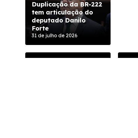
Duplicação da BR-222
tem articulação do
Danilo Forte defende
Dani
deputado Danilo
legislação mais rígida
res
Forte
para enfrentar o crime
à vi
31 de julho de 2026
organizado
org
14 de julho de 2026
8 de 
Dep
Fort
Danilo Forte garante
reti