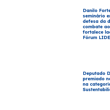
Danilo Fort
seminário 
defesa da 
combate ao 
fortalece la
Fórum LID
Deputado Da
premiado n
na categori
Sustentabil