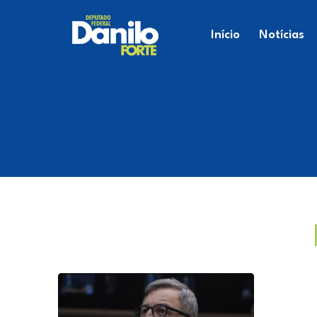
Início
Notícias
Hall
pre
cale
naci
27 de