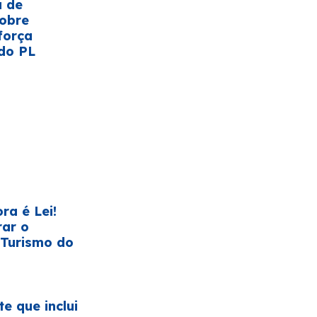
a de
sobre
força
do PL
ra é Lei!
rar o
 Turismo do
te que inclui