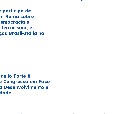
e participa de
em Roma sobre
democracia e
terrorismo, e
ços Brasil-Itália no
E
nilo Forte é
o Congresso em Foco
a Desenvolvimento e
idade