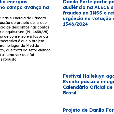
ia energias
Danilo Forte particip
 no campo avança na
audiência na ALECE 
fraudes no INSS e re
urgência na votação 
Minas e Energia da Câmara
ussão do projeto de lei que
1546/2024
são de descontos nas contas
o e aquicultura (PL 1.638/25),
ão de consenso em favor da
xpectativa é que o projeto
ra no lugar da Medida
25, que trata do setor elétrico
ral, uma vez que foi
s robusto.
Festival Halleluya ago
Evento passa a integ
Calendário Oficial de
Brasil
Projeto de Danilo For