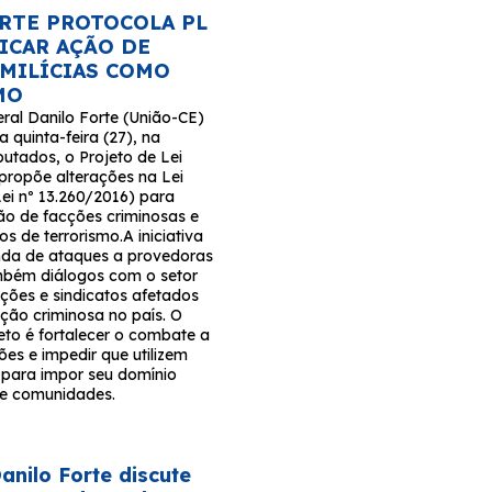
RTE PROTOCOLA PL
FICAR AÇÃO DE
 MILÍCIAS COMO
MO
ral Danilo Forte (União-CE)
a quinta-feira (27), na
tados, o Projeto de Lei
propõe alterações na Lei
Lei nº 13.260/2016) para
ção de facções criminosas e
os de terrorismo.A iniciativa
nda de ataques a provedoras
ambém diálogos com o setor
ções e sindicatos afetados
ção criminosa no país. O
eto é fortalecer o combate a
es e impedir que utilizem
r para impor seu domínio
s e comunidades.
nilo Forte discute