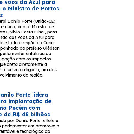
e voos da Azul para
m o Ministro de Portos
os
ral Danilo Forte (União-CE)
 semana, com o Ministro de
tos, Silvio Costa Filho , para
ensão dos voos da Azul para
e e toda a região do Cariri
panhado do prefeito Glêdson
 parlamentar enfatizou ao
ocupação com os impactos
que afeta diretamente a
 o turismo religioso, um dos
volvimento da região.
nilo Forte lidera
para implantação de
 no Pecém com
o de R$ 48 bilhões
rada por Danilo Forte reflete o
 parlamentar em promover o
tentável e tecnológico do