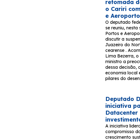
retomada d
o Cariri co
e Aeroport
O deputado fede
se reuniu, nesta
Portos e Aeropor
discutir a susp
Juazeiro do Nort
cearense . Acom
Lima Bezerra, o
ministro a pre
dessa decisão, 
economia local e
pilares do desen
Deputado Da
iniciativa 
Datacenter
investiment
A iniciativa lide
compromisso do
crescimento sus