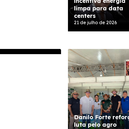
incentiva energia
limpa para data
centers
lo Forte cobra
21 de julho de 2026
posta do Governo
olência e ao crime
anizado
julho de 2026
utado Danilo
e oficializa
Danilo Forte refor
rada de
luta pelo agro