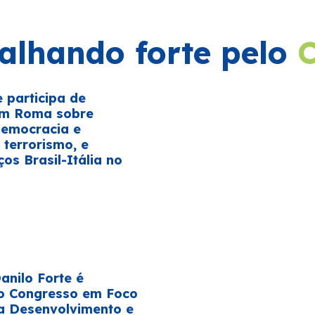
alhando forte pelo
e participa de
em Roma sobre
democracia e
terrorismo, e
ços Brasil-Itália no
E
nilo Forte é
o Congresso em Foco
a Desenvolvimento e