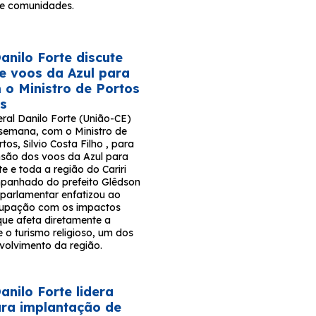
s e comunidades.
nilo Forte discute
e voos da Azul para
m o Ministro de Portos
os
ral Danilo Forte (União-CE)
 semana, com o Ministro de
tos, Silvio Costa Filho , para
ensão dos voos da Azul para
e e toda a região do Cariri
panhado do prefeito Glêdson
 parlamentar enfatizou ao
ocupação com os impactos
que afeta diretamente a
 o turismo religioso, um dos
volvimento da região.
nilo Forte lidera
para implantação de