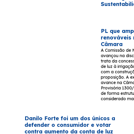
Sustentabil
PL que ampl
renováveis
Câmara
A Comissão de 
avançou na disc
trata da conces
de luz à irrigaçã
com a construç
proposição. A e
avance na Câma
Provisória 1300/
de forma estrutu
considerado mai
Danilo Forte foi um dos únicos a
defender o consumidor e votar
contra aumento da conta de luz