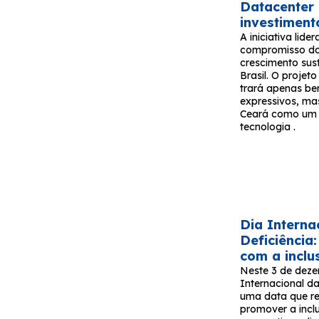
Datacenter
investiment
A iniciativa lide
compromisso do
crescimento sus
Brasil. O proje
trará apenas be
expressivos, ma
Ceará como um 
tecnologia .
Dia Interna
Deficiênci
com a inclu
Neste 3 de deze
Internacional d
uma data que re
promover a incl