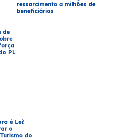
ressarcimento a milhões de
beneficiários
a de
sobre
força
do PL
ra é Lei!
rar o
 Turismo do