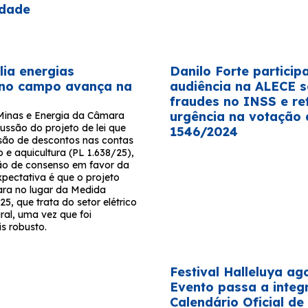
idade
ia energias
Danilo Forte particip
 no campo avança na
audiência na ALECE 
fraudes no INSS e re
urgência na votação 
Minas e Energia da Câmara
ussão do projeto de lei que
1546/2024
são de descontos nas contas
o e aquicultura (PL 1.638/25),
ão de consenso em favor da
xpectativa é que o projeto
ra no lugar da Medida
25, que trata do setor elétrico
ral, uma vez que foi
s robusto.
Festival Halleluya ago
Evento passa a integ
Calendário Oficial de