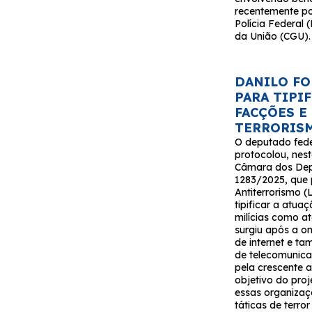
recentemente p
Polícia Federal 
da União (CGU).
DANILO FO
PARA TIPI
FACÇÕES E
TERRORIS
O deputado fede
protocolou, nest
Câmara dos Depu
1283/2025, que 
Antiterrorismo (
tipificar a atua
milícias como at
surgiu após a o
de internet e t
de telecomunica
pela crescente a
objetivo do proj
essas organizaçõ
táticas de terro