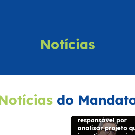
Notícias
eluya consolida
sença no
ndário turístico
Notícias
do Mandat
onal
 July de 2026
Danilo Forte ficar
responsável por
analisar projeto q