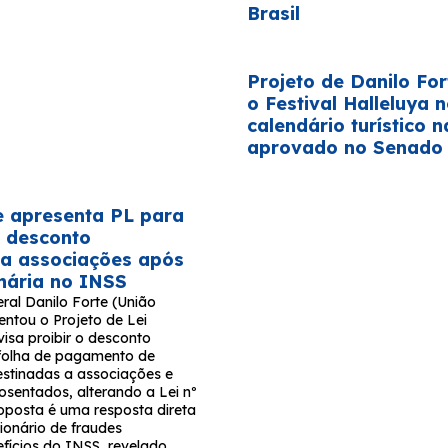
Brasil
Projeto de Danilo For
o Festival Halleluya 
calendário turístico n
aprovado no Senado
e apresenta PL para
 desconto
 a associações após
onária no INSS
ral Danilo Forte (União
entou o Projeto de Lei
isa proibir o desconto
folha de pagamento de
stinadas a associações e
osentados, alterando a Lei nº
roposta é uma resposta direta
ionário de fraudes
fícios do INSS, revelado