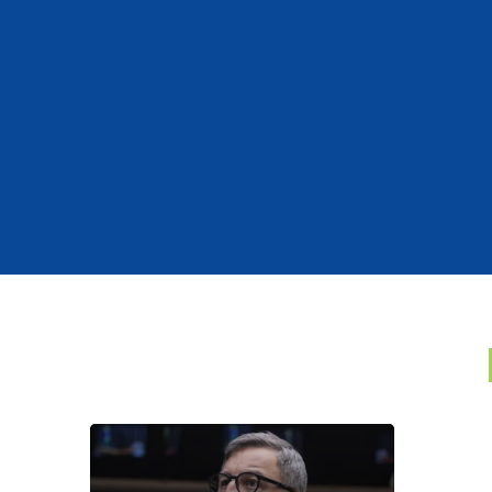
Hall
pre
cale
naci
27 de