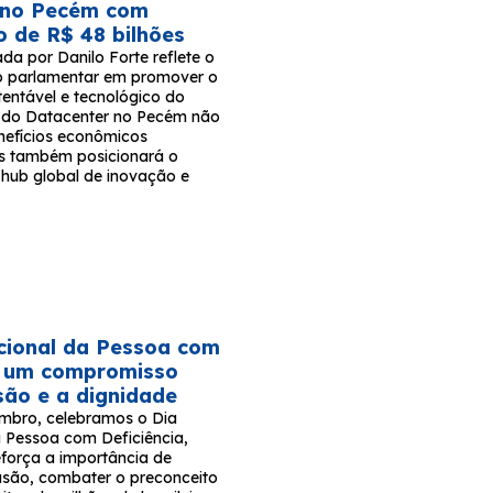
 no Pecém com
o de R$ 48 bilhões
rada por Danilo Forte reflete o
 parlamentar em promover o
tentável e tecnológico do
to do Datacenter no Pecém não
nefícios econômicos
s também posicionará o
hub global de inovação e
cional da Pessoa com
a: um compromisso
são e a dignidade
mbro, celebramos o Dia
a Pessoa com Deficiência,
força a importância de
usão, combater o preconceito