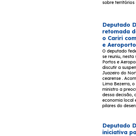
sobre território
Deputado Da
retomada d
o Cariri co
e Aeroport
O deputado fede
se reuniu, nesta
Portos e Aeropor
discutir a susp
Juazeiro do Nort
cearense . Acom
Lima Bezerra, o
ministro a pre
dessa decisão, 
economia local e
pilares do desen
Deputado Da
iniciativa 