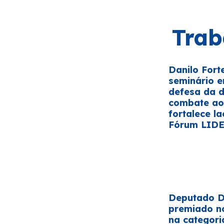
Trab
Danilo Fort
seminário 
defesa da 
combate ao 
fortalece la
Fórum LID
Deputado Da
premiado n
na categori