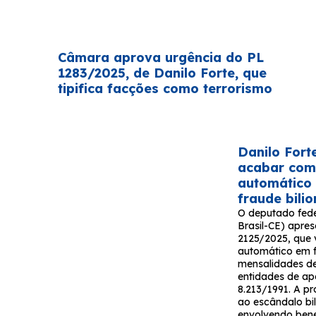
Câmara aprova urgência do PL
1283/2025, de Danilo Forte, que
tipifica facções como terrorismo
Danilo Fort
acabar com
automático
fraude bili
O deputado fede
Brasil-CE) apres
2125/2025, que v
automático em 
mensalidades de
entidades de ap
8.213/1991. A p
ao escândalo bil
envolvendo bene