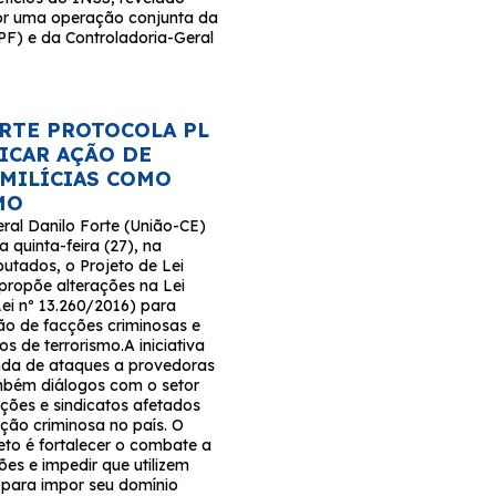
or uma operação conjunta da
(PF) e da Controladoria-Geral
RTE PROTOCOLA PL
FICAR AÇÃO DE
 MILÍCIAS COMO
MO
ral Danilo Forte (União-CE)
a quinta-feira (27), na
tados, o Projeto de Lei
propõe alterações na Lei
Lei nº 13.260/2016) para
ção de facções criminosas e
os de terrorismo.A iniciativa
nda de ataques a provedoras
ambém diálogos com o setor
ções e sindicatos afetados
ção criminosa no país. O
eto é fortalecer o combate a
es e impedir que utilizem
r para impor seu domínio