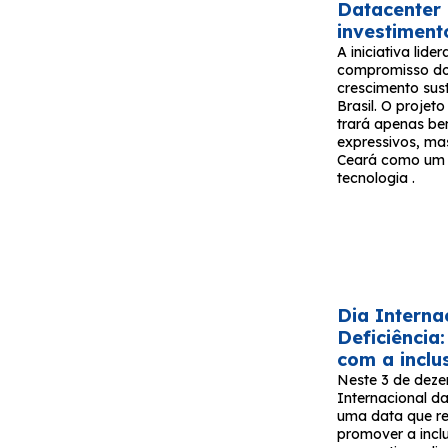
Datacenter
investiment
A iniciativa lide
compromisso do
crescimento sus
Brasil. O proje
trará apenas be
expressivos, ma
Ceará como um 
tecnologia .
Dia Interna
Deficiênci
com a inclu
Neste 3 de deze
Internacional d
uma data que re
promover a incl