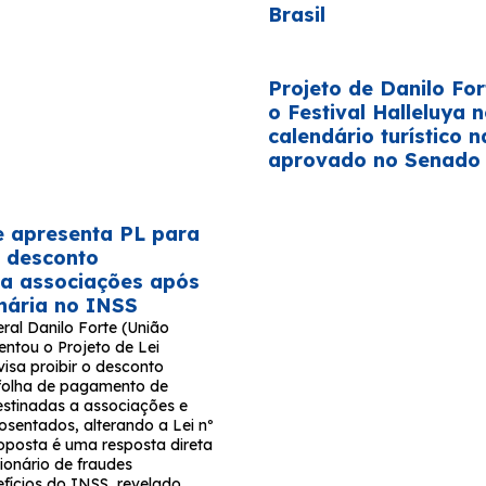
Brasil
Projeto de Danilo For
o Festival Halleluya 
calendário turístico n
aprovado no Senado
e apresenta PL para
 desconto
 a associações após
onária no INSS
ral Danilo Forte (União
entou o Projeto de Lei
isa proibir o desconto
folha de pagamento de
stinadas a associações e
osentados, alterando a Lei nº
roposta é uma resposta direta
ionário de fraudes
fícios do INSS, revelado