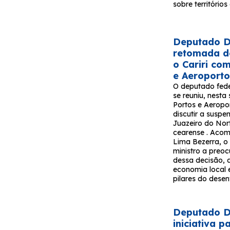
sobre território
Deputado Da
retomada d
o Cariri co
e Aeroport
O deputado fede
se reuniu, nesta
Portos e Aeropor
discutir a susp
Juazeiro do Nort
cearense . Acom
Lima Bezerra, o
ministro a pre
dessa decisão, 
economia local e
pilares do desen
Deputado Da
iniciativa 