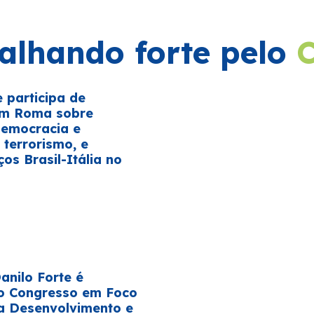
alhando forte pelo
e participa de
em Roma sobre
democracia e
terrorismo, e
ços Brasil-Itália no
E
nilo Forte é
o Congresso em Foco
a Desenvolvimento e