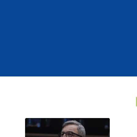
Hall
pre
cale
naci
27 de