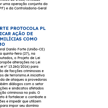
or uma operação conjunta da
(PF) e da Controladoria-Geral
RTE PROTOCOLA PL
FICAR AÇÃO DE
 MILÍCIAS COMO
MO
ral Danilo Forte (União-CE)
a quinta-feira (27), na
tados, o Projeto de Lei
propõe alterações na Lei
Lei nº 13.260/2016) para
ção de facções criminosas e
os de terrorismo.A iniciativa
nda de ataques a provedoras
ambém diálogos com o setor
ções e sindicatos afetados
ção criminosa no país. O
eto é fortalecer o combate a
es e impedir que utilizem
r para impor seu domínio