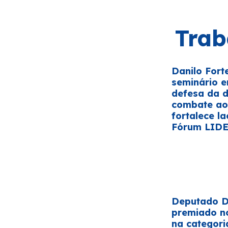
Trab
Danilo Fort
seminário 
defesa da 
combate ao 
fortalece la
Fórum LID
Deputado Da
premiado n
na categori