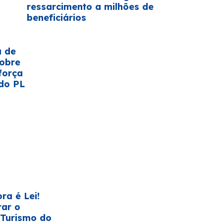
ressarcimento a milhões de
beneficiários
a de
sobre
força
do PL
ra é Lei!
rar o
 Turismo do