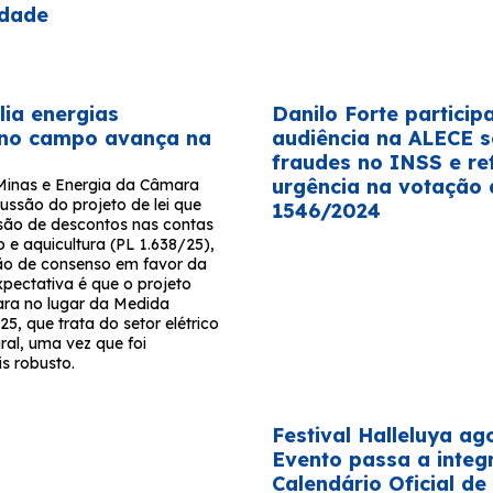
idade
ia energias
Danilo Forte particip
 no campo avança na
audiência na ALECE 
fraudes no INSS e re
urgência na votação 
Minas e Energia da Câmara
ussão do projeto de lei que
1546/2024
são de descontos nas contas
o e aquicultura (PL 1.638/25),
ão de consenso em favor da
xpectativa é que o projeto
ra no lugar da Medida
25, que trata do setor elétrico
ral, uma vez que foi
s robusto.
Festival Halleluya ago
Evento passa a integ
Calendário Oficial de