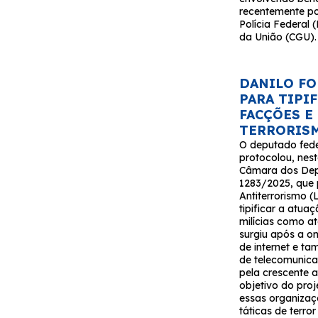
recentemente p
Polícia Federal 
da União (CGU).
DANILO FO
PARA TIPI
FACÇÕES E
TERRORIS
O deputado fede
protocolou, nest
Câmara dos Depu
1283/2025, que 
Antiterrorismo (
tipificar a atua
milícias como at
surgiu após a o
de internet e t
de telecomunica
pela crescente a
objetivo do proj
essas organizaçõ
táticas de terro