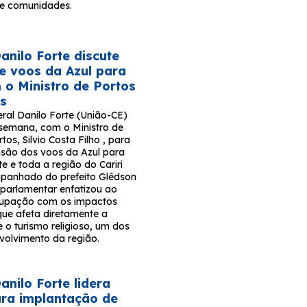
s e comunidades.
nilo Forte discute
e voos da Azul para
m o Ministro de Portos
os
ral Danilo Forte (União-CE)
 semana, com o Ministro de
tos, Silvio Costa Filho , para
ensão dos voos da Azul para
e e toda a região do Cariri
panhado do prefeito Glêdson
 parlamentar enfatizou ao
ocupação com os impactos
que afeta diretamente a
 o turismo religioso, um dos
volvimento da região.
nilo Forte lidera
para implantação de