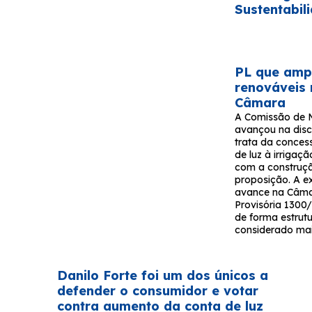
Sustentabil
PL que ampl
renováveis
Câmara
A Comissão de 
avançou na disc
trata da conces
de luz à irrigaçã
com a construç
proposição. A e
avance na Câma
Provisória 1300/
de forma estrutu
considerado mai
Danilo Forte foi um dos únicos a
defender o consumidor e votar
contra aumento da conta de luz