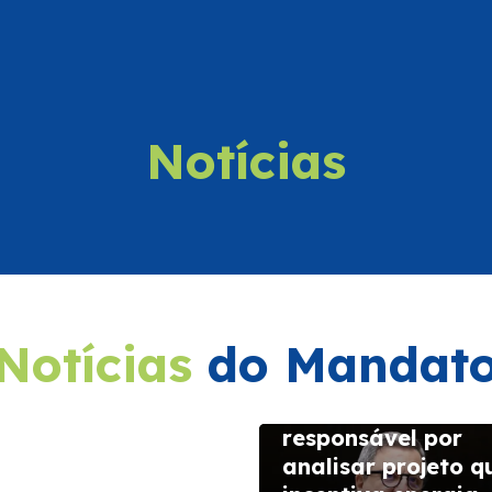
Notícias
eluya consolida
sença no
ndário turístico
Notícias
do Mandat
onal
 July de 2026
Danilo Forte ficar
responsável por
analisar projeto q