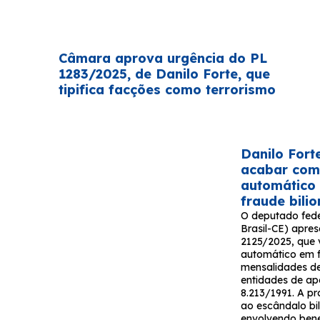
Câmara aprova urgência do PL
1283/2025, de Danilo Forte, que
tipifica facções como terrorismo
Danilo Fort
acabar com
automático
fraude bili
O deputado fede
Brasil-CE) apres
2125/2025, que v
automático em 
mensalidades de
entidades de ap
8.213/1991. A p
ao escândalo bil
envolvendo bene