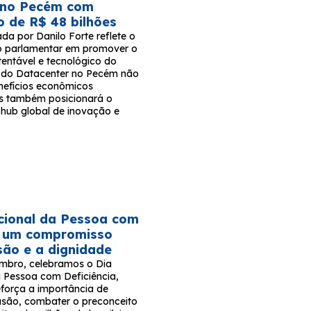
 no Pecém com
o de R$ 48 bilhões
rada por Danilo Forte reflete o
 parlamentar em promover o
tentável e tecnológico do
to do Datacenter no Pecém não
nefícios econômicos
s também posicionará o
hub global de inovação e
cional da Pessoa com
a: um compromisso
são e a dignidade
mbro, celebramos o Dia
a Pessoa com Deficiência,
força a importância de
usão, combater o preconceito