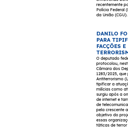
recentemente p
Polícia Federal 
da União (CGU).
DANILO FO
PARA TIPI
FACÇÕES E
TERRORIS
O deputado fede
protocolou, nest
Câmara dos Depu
1283/2025, que 
Antiterrorismo (
tipificar a atua
milícias como at
surgiu após a o
de internet e t
de telecomunica
pela crescente a
objetivo do proj
essas organizaçõ
táticas de terro