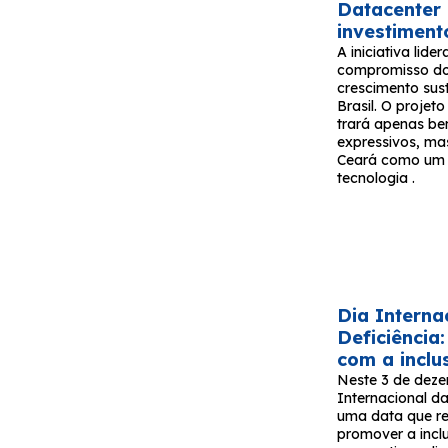
Datacenter
investiment
A iniciativa lide
compromisso do
crescimento sus
Brasil. O proje
trará apenas be
expressivos, ma
Ceará como um 
tecnologia .
Dia Interna
Deficiênci
com a inclu
Neste 3 de deze
Internacional d
uma data que re
promover a incl