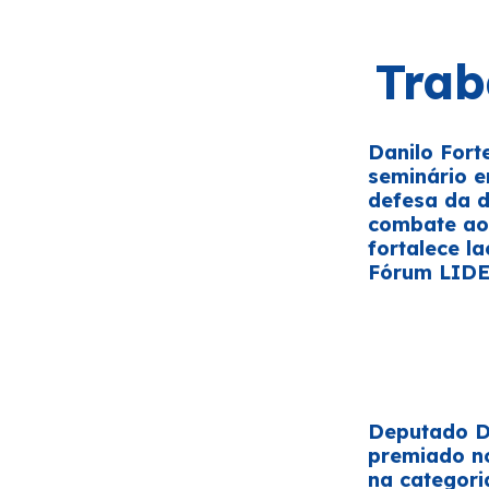
Trab
Danilo Fort
seminário 
defesa da 
combate ao 
fortalece la
Fórum LID
Deputado Da
premiado n
na categori