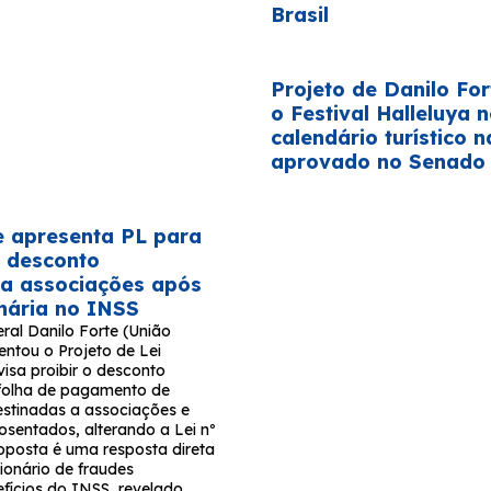
Brasil
Projeto de Danilo For
o Festival Halleluya 
calendário turístico n
aprovado no Senado
e apresenta PL para
 desconto
 a associações após
onária no INSS
ral Danilo Forte (União
entou o Projeto de Lei
isa proibir o desconto
folha de pagamento de
stinadas a associações e
osentados, alterando a Lei nº
roposta é uma resposta direta
ionário de fraudes
fícios do INSS, revelado