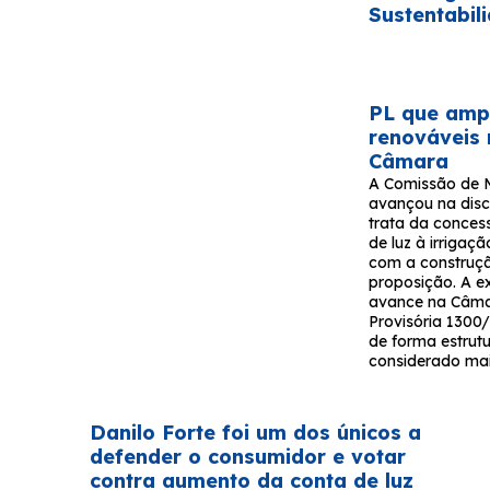
Sustentabil
PL que ampl
renováveis
Câmara
A Comissão de 
avançou na disc
trata da conces
de luz à irrigaçã
com a construç
proposição. A e
avance na Câma
Provisória 1300/
de forma estrutu
considerado mai
Danilo Forte foi um dos únicos a
defender o consumidor e votar
contra aumento da conta de luz