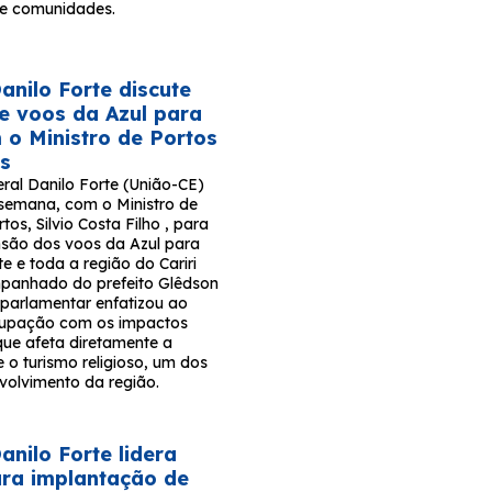
s e comunidades.
nilo Forte discute
e voos da Azul para
m o Ministro de Portos
os
ral Danilo Forte (União-CE)
 semana, com o Ministro de
tos, Silvio Costa Filho , para
ensão dos voos da Azul para
e e toda a região do Cariri
panhado do prefeito Glêdson
 parlamentar enfatizou ao
ocupação com os impactos
que afeta diretamente a
 o turismo religioso, um dos
volvimento da região.
nilo Forte lidera
para implantação de