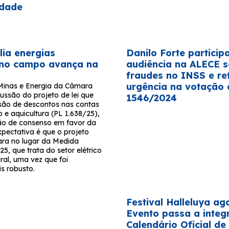
idade
ia energias
Danilo Forte particip
 no campo avança na
audiência na ALECE 
fraudes no INSS e re
urgência na votação 
Minas e Energia da Câmara
ussão do projeto de lei que
1546/2024
são de descontos nas contas
o e aquicultura (PL 1.638/25),
ão de consenso em favor da
xpectativa é que o projeto
ra no lugar da Medida
25, que trata do setor elétrico
ral, uma vez que foi
s robusto.
Festival Halleluya ago
Evento passa a integ
Calendário Oficial de