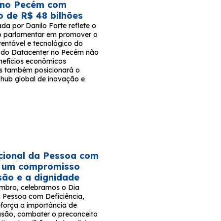
 no Pecém com
o de R$ 48 bilhões
rada por Danilo Forte reflete o
 parlamentar em promover o
tentável e tecnológico do
to do Datacenter no Pecém não
nefícios econômicos
s também posicionará o
hub global de inovação e
cional da Pessoa com
a: um compromisso
são e a dignidade
mbro, celebramos o Dia
a Pessoa com Deficiência,
força a importância de
usão, combater o preconceito