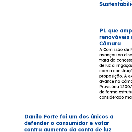
Sustentabil
PL que ampl
renováveis
Câmara
A Comissão de 
avançou na disc
trata da conces
de luz à irrigaçã
com a construç
proposição. A e
avance na Câma
Provisória 1300/
de forma estrutu
considerado mai
Danilo Forte foi um dos únicos a
defender o consumidor e votar
contra aumento da conta de luz