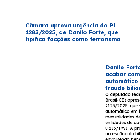
Câmara aprova urgência do PL
1283/2025, de Danilo Forte, que
tipifica facções como terrorismo
Danilo Fort
acabar com
automático
fraude bili
O deputado fede
Brasil-CE) apres
2125/2025, que v
automático em 
mensalidades de
entidades de ap
8.213/1991. A p
ao escândalo bil
envolvendo bene