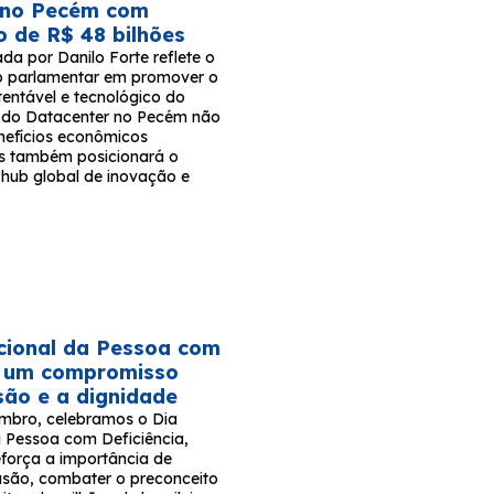
 no Pecém com
o de R$ 48 bilhões
rada por Danilo Forte reflete o
 parlamentar em promover o
tentável e tecnológico do
to do Datacenter no Pecém não
nefícios econômicos
s também posicionará o
hub global de inovação e
cional da Pessoa com
a: um compromisso
são e a dignidade
mbro, celebramos o Dia
a Pessoa com Deficiência,
força a importância de
usão, combater o preconceito