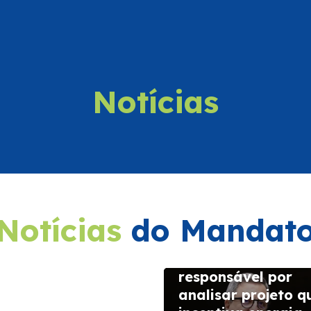
Notícias
eluya consolida
sença no
ndário turístico
Notícias
do Mandat
onal
 julho de 2026
Danilo Forte ficar
responsável por
analisar projeto q