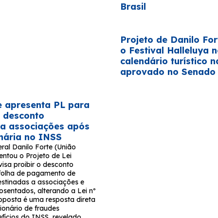
Brasil
Projeto de Danilo For
o Festival Halleluya 
calendário turístico n
aprovado no Senado
e apresenta PL para
 desconto
 a associações após
onária no INSS
ral Danilo Forte (União
entou o Projeto de Lei
isa proibir o desconto
folha de pagamento de
stinadas a associações e
osentados, alterando a Lei nº
roposta é uma resposta direta
ionário de fraudes
fícios do INSS, revelado