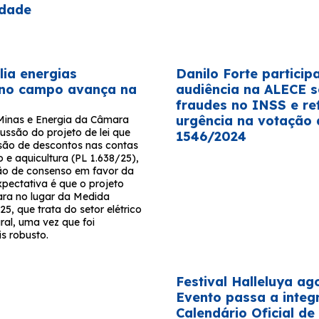
idade
ia energias
Danilo Forte particip
 no campo avança na
audiência na ALECE 
fraudes no INSS e re
urgência na votação 
Minas e Energia da Câmara
ussão do projeto de lei que
1546/2024
são de descontos nas contas
o e aquicultura (PL 1.638/25),
ão de consenso em favor da
xpectativa é que o projeto
ra no lugar da Medida
25, que trata do setor elétrico
ral, uma vez que foi
s robusto.
Festival Halleluya ago
Evento passa a integ
Calendário Oficial de