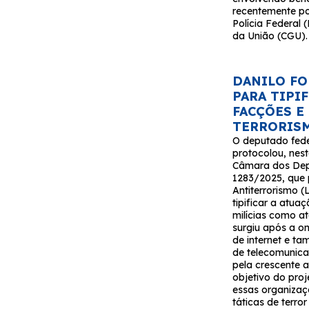
recentemente p
Polícia Federal 
da União (CGU).
DANILO FO
PARA TIPI
FACÇÕES E
TERRORIS
O deputado fede
protocolou, nest
Câmara dos Depu
1283/2025, que 
Antiterrorismo (
tipificar a atua
milícias como at
surgiu após a o
de internet e t
de telecomunica
pela crescente a
objetivo do proj
essas organizaçõ
táticas de terro