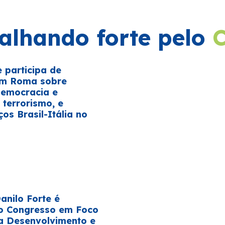
alhando forte pelo
e participa de
em Roma sobre
democracia e
terrorismo, e
ços Brasil-Itália no
E
nilo Forte é
o Congresso em Foco
a Desenvolvimento e