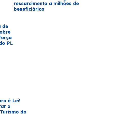
ressarcimento a milhões de
beneficiários
a de
sobre
força
do PL
ra é Lei!
rar o
 Turismo do