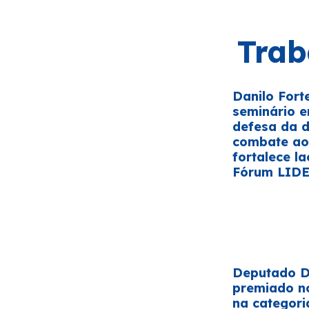
Trab
Danilo Fort
seminário 
defesa da 
combate ao 
fortalece la
Fórum LID
Deputado Da
premiado n
na categori