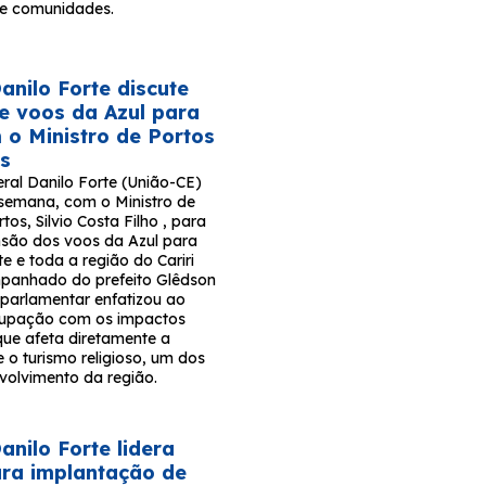
s e comunidades.
nilo Forte discute
e voos da Azul para
m o Ministro de Portos
os
ral Danilo Forte (União-CE)
 semana, com o Ministro de
tos, Silvio Costa Filho , para
ensão dos voos da Azul para
e e toda a região do Cariri
panhado do prefeito Glêdson
 parlamentar enfatizou ao
ocupação com os impactos
que afeta diretamente a
 o turismo religioso, um dos
volvimento da região.
nilo Forte lidera
para implantação de