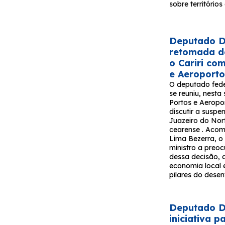
sobre território
Deputado Da
retomada d
o Cariri co
e Aeroport
O deputado fede
se reuniu, nesta
Portos e Aeropor
discutir a susp
Juazeiro do Nort
cearense . Acom
Lima Bezerra, o
ministro a pre
dessa decisão, 
economia local e
pilares do desen
Deputado Da
iniciativa 