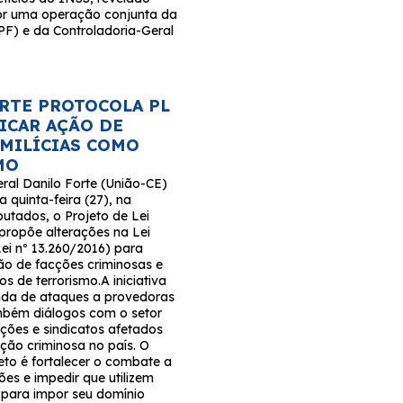
or uma operação conjunta da
(PF) e da Controladoria-Geral
RTE PROTOCOLA PL
FICAR AÇÃO DE
 MILÍCIAS COMO
MO
ral Danilo Forte (União-CE)
a quinta-feira (27), na
tados, o Projeto de Lei
propõe alterações na Lei
Lei nº 13.260/2016) para
ção de facções criminosas e
os de terrorismo.A iniciativa
nda de ataques a provedoras
ambém diálogos com o setor
ções e sindicatos afetados
ção criminosa no país. O
eto é fortalecer o combate a
es e impedir que utilizem
r para impor seu domínio