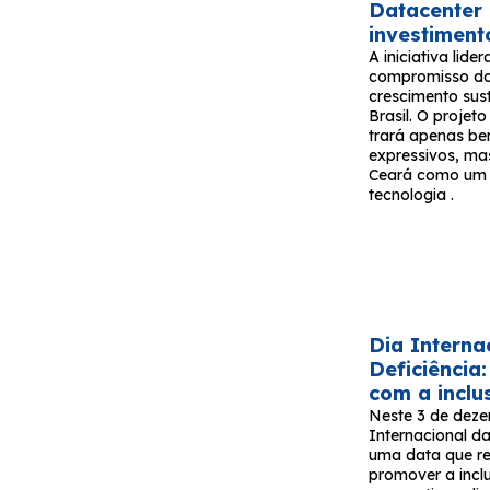
Datacenter
investiment
A iniciativa lide
compromisso do
crescimento sus
Brasil. O proje
trará apenas be
expressivos, ma
Ceará como um 
tecnologia .
Dia Interna
Deficiênci
com a inclu
Neste 3 de deze
Internacional d
uma data que re
promover a incl