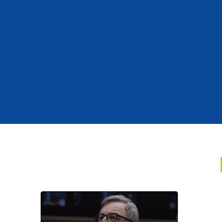
Hall
pre
cale
naci
27 de