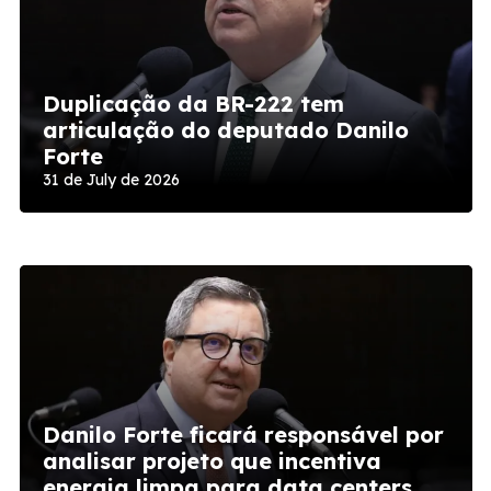
Duplicação da BR-222 tem
articulação do deputado Danilo
Forte
Halleluya consolida presença no
calendário turístico nacional
31 de July de 2026
27 de July de 2026
Danilo Forte ficará responsável por
analisar projeto que incentiva
energia limpa para data centers