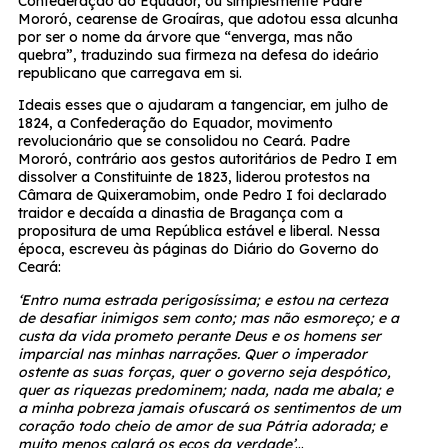
Confederação do Equador, ou simplesmente Padre
Mororó, cearense de Groaíras, que adotou essa alcunha
por ser o nome da árvore que “enverga, mas não
quebra”, traduzindo sua firmeza na defesa do ideário
republicano que carregava em si.
Ideais esses que o ajudaram a tangenciar, em julho de
1824, a Confederação do Equador, movimento
revolucionário que se consolidou no Ceará. Padre
Mororó, contrário aos gestos autoritários de Pedro I em
dissolver a Constituinte de 1823, liderou protestos na
Câmara de Quixeramobim, onde Pedro I foi declarado
traidor e decaída a dinastia de Bragança com a
propositura de uma República estável e liberal. Nessa
época, escreveu às páginas do Diário do Governo do
Ceará:
‘Entro numa estrada perigosíssima; e estou na certeza
de desafiar inimigos sem conto; mas não esmoreço; e a
custa da vida prometo perante Deus e os homens ser
imparcial nas minhas narrações. Quer o imperador
ostente as suas forças, quer o governo seja despótico,
quer as riquezas predominem; nada, nada me abala; e
a minha pobreza jamais ofuscará os sentimentos de um
coração todo cheio de amor de sua Pátria adorada; e
muito menos calará os ecos da verdade’
…